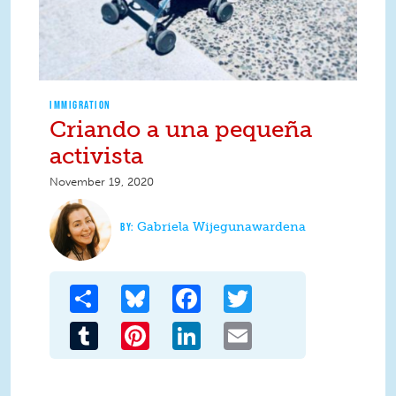
IMMIGRATION
Criando a una pequeña
activista
November 19, 2020
Gabriela Wijegunawardena
Share
Bluesky
Facebook
Twitter
Tumblr
Pinterest
LinkedIn
Email