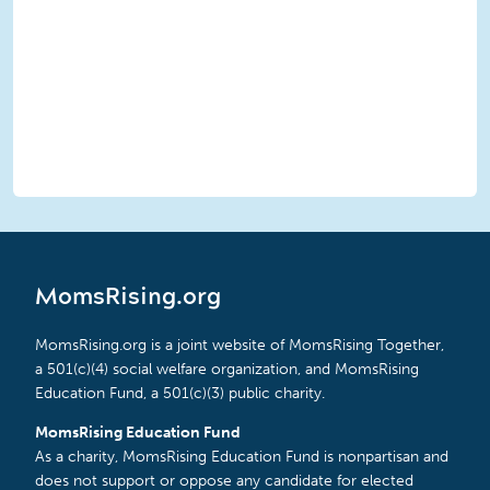
MomsRising.org
MomsRising.org is a joint website of MomsRising Together,
a 501(c)(4) social welfare organization, and MomsRising
Education Fund, a 501(c)(3) public charity.
MomsRising Education Fund
As a charity, MomsRising Education Fund is nonpartisan and
does not support or oppose any candidate for elected