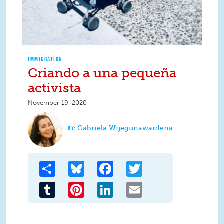
IMMIGRATION
Criando a una pequeña
activista
November 19, 2020
Gabriela Wijegunawardena
Share
Bluesky
Facebook
Twitter
Tumblr
Pinterest
LinkedIn
Email