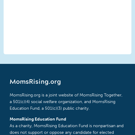
MomsRising.org
MomsRising.org is a joint website of MomsRising Together,
a 501(c)(4) social welfare organization, and MomsRising
Education Fund, a 501(c)(3) public charity.
MomsRising Education Fund
As a charity, MomsRising Education Fund is nonpartisan and
does not support or oppose any candidate for elected