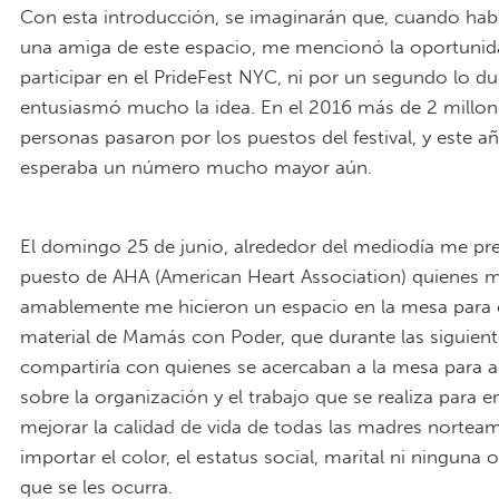
Table(1a).jpg
Con esta introducción, se imaginarán que, cuando ha
una amiga de este espacio, me mencionó la oportunid
participar en el PrideFest NYC, ni por un segundo lo d
entusiasmó mucho la idea. En el 2016 más de 2 millon
personas pasaron por los puestos del festival, y este a
esperaba un número mucho mayor aún.
PrideFest NYC Parade (1a).jpg
El domingo 25 de junio, alrededor del mediodía me pre
puesto de AHA (American Heart Association) quienes 
amablemente me hicieron un espacio en la mesa para 
material de Mamás con Poder, que durante las siguien
compartiría con quienes se acercaban a la mesa para 
sobre la organización y el trabajo que se realiza para 
mejorar la calidad de vida de todas las madres norteam
importar el color, el estatus social, marital ni ninguna 
que se les ocurra.