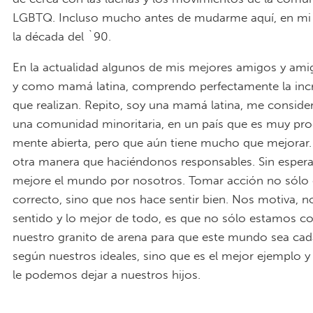
LGBTQ. Incluso mucho antes de mudarme aquí, en mi 
la década del `90.
En la actualidad algunos de mis mejores amigos y ami
y como mamá latina, comprendo perfectamente la incr
que realizan. Repito, soy una mamá latina, me conside
una comunidad minoritaria, en un país que es muy prog
mente abierta, pero que aún tiene mucho que mejorar.
otra manera que haciéndonos responsables. Sin espera
mejore el mundo por nosotros. Tomar acción no sólo 
correcto, sino que nos hace sentir bien. Nos motiva, n
sentido y lo mejor de todo, es que no sólo estamos c
nuestro granito de arena para que este mundo sea cad
según nuestros ideales, sino que es el mejor ejemplo 
le podemos dejar a nuestros hijos.
PrideFest NYC 2017_ Signing forms_M