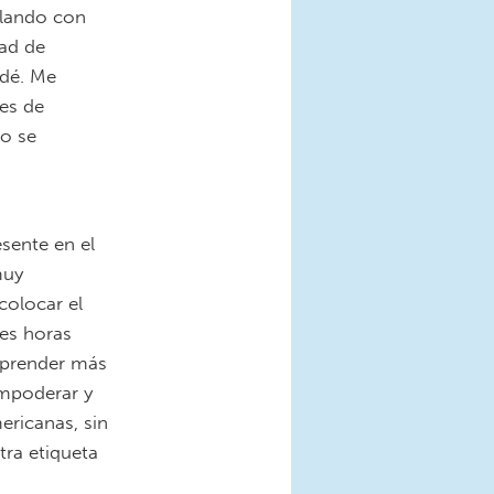
blando con
ad de
udé. Me
es de
ño se
sente en el
muy
colocar el
tes horas
aprender más
empoderar y
ericanas, sin
otra etiqueta