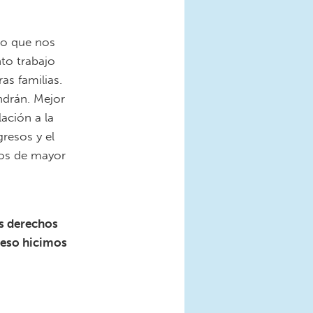
-AHA-Information-
o que nos
to trabajo
as familias.
endrán. Mejor
ación a la
resos y el
tos de mayor
-AHA-Information-
s derechos
 eso hicimos
-AHA-Information-