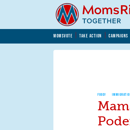
Skip to main content
Skip to main content
MOMSVOTE
TAKE ACTION
CAMPAIGNS
MomsRising.org
FOOD!
IMMIGRATI
Mam
Pode