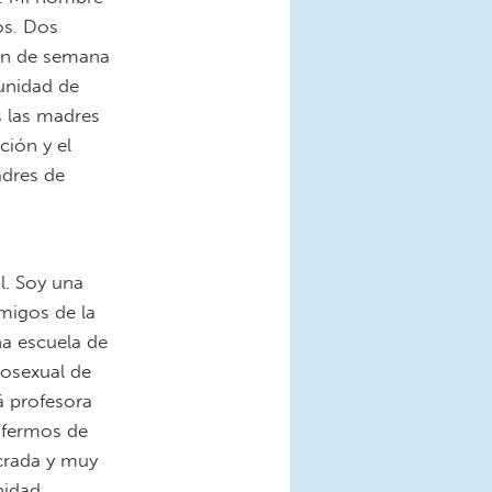
os. Dos
fin de semana
tunidad de
 las madres
ción y el
adres de
e(1a).jpg
l. Soy una
migos de la
a escuela de
mosexual de
 profesora
nfermos de
crada y muy
nidad