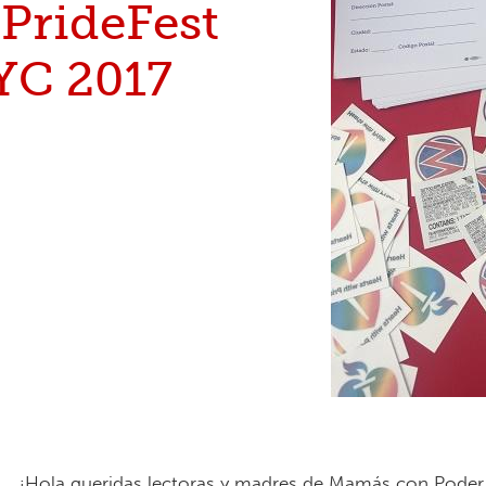
 PrideFest
YC 2017
¡Hola queridas lectoras y madres de Mamás con Pode