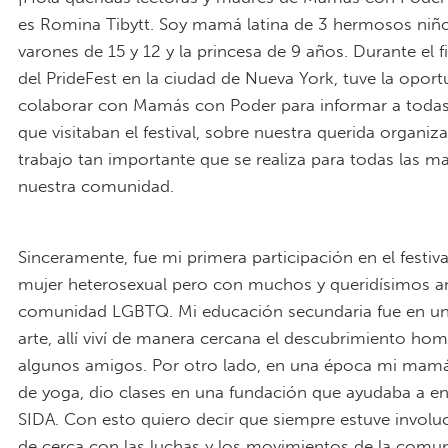
es Romina Tibytt. Soy mamá latina de 3 hermosos niñ
varones de 15 y 12 y la princesa de 9 años. Durante el 
del PrideFest en la ciudad de Nueva York, tuve la opor
colaborar con Mamás con Poder para informar a todas
que visitaban el festival, sobre nuestra querida organiza
trabajo tan importante que se realiza para todas las m
nuestra comunidad.
PrideFest NYC 2017_Romina at AHA Tabl
Sinceramente, fue mi primera participación en el festiva
mujer heterosexual pero con muchos y queridísimos a
comunidad LGBTQ. Mi educación secundaria fue en un
arte, allí viví de manera cercana el descubrimiento ho
algunos amigos. Por otro lado, en una época mi mamá
de yoga, dio clases en una fundación que ayudaba a e
SIDA. Con esto quiero decir que siempre estuve involu
de cerca con las luchas y los movimientos de la comu