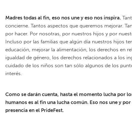
PrideFest NYC 2017_ McP-MomsRising
Table(3a).jpg
Madres todas al fin, eso nos une y eso nos inspira.
Tant
concierne. Tantos aspectos que queremos mejorar. Tan
por hacer. Por nosotras, por nuestros hijos y por nuestr
Incluso por las familias que algún día nuestros hijos t
educación, mejorar la alimentación, los derechos en rel
igualdad de género, los derechos relacionados a los ing
cuidado de los niños son tan sólo algunos de los pun
interés.
PrideFest NYC 2017_ McP-MomsRising
Table(1a).jpg
Como se darán cuenta, hasta el momento lucha por lo
humanos es al fin una lucha común. Eso nos une y por
presencia en el PrideFest.
PrideFest NYC 2017_ McP-MomsRising
Table(2a).jpg