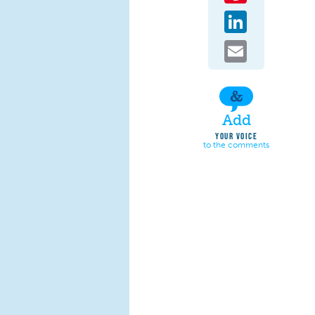
LinkedIn
Email
Add
YOUR VOICE
to the comments