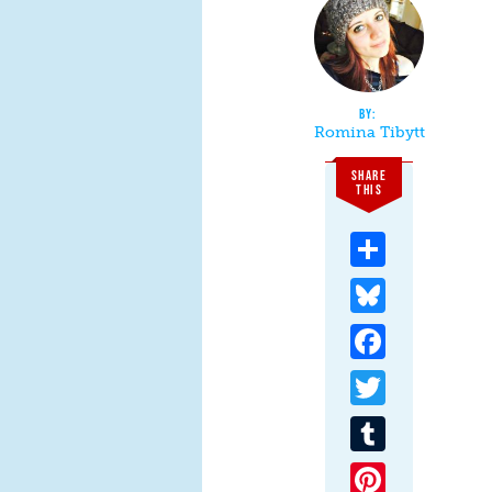
Romina Tibytt
SHARE
THIS
Share
Bluesky
Facebook
Twitter
Tumblr
Pinterest