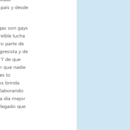
país y desde
gas son gays
eíble lucha
ro parte de
resista y de
 Y de que
r que nadie
es lo
os brinda
olaborando
a día mejor
y legado que
cP and MomsRising