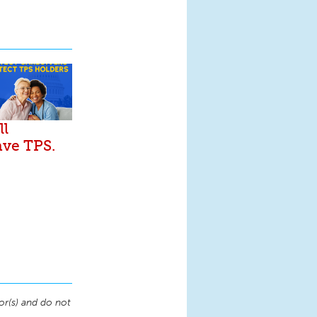
ll
ave TPS.
or(s) and do not