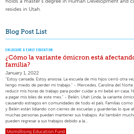
holds a master’s degree in Human Development and cu
resides in Utah.
Blog Post List
CHILDCARE & EARLY EDUCATION
¿Cómo la variante ómicron está afectando
familia?
January 1, 2022
“Estoy cansada. Estoy ansiosa. La escuela de mis hijos cerró otra v
tengo miedo de perder mi trabajo.” - Mercedes, Carolina del Norte
reducir mis horas de trabajo para poder cuidar a mi bebé en casa.
a pagar mis biles de este mes.” - Belén, Utah Linda, la variante ómic
causando estragos en comunidades de todo el país. Familias como
y Belén están lidiando con cierres de escuelas y guarderías lo que a
muchas personas puedan mantener sus trabajos. Así también much
pueden regresar a sus trabajos debido a la...
MomsRising
Education Fund