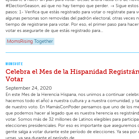
#ElectionSeason, así que no hay tiempo que perder. → Sigue estos t
pasos: 1- Verifica que estás registrado para votar o regístrate para 
algunas personas son removidas del padrón electoral, otras veces 
tiempo de registrarse para votar. Por eso, el primer paso para hacer
votar es asegurarte de que estás registrado para...
MomsRising
Together
MOMSVOTE
Celebra el Mes de la Hispanidad Registrá
Votar
September 24, 2020
En este Mes de la Herencia Hispana, nos unimos a continuar celeb
hacemos todo el año) a nuestra cultura y a nuestra comunidad, y t
de nuestro voto. En MamásConPoder pensamos que uno de los mej
que podemos hacer al legado que es nuestra herencia es registránd
votar. Somos más de 32 millones de Latinos elegibles para participar
elecciones presidenciales. Por eso es importante que aseguremos 
gente salga a votar durante este período de elecciones. Ya sea por 
urnas, ya sea durante el período de...