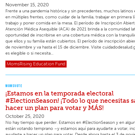
November 15, 2020
Frente a una pandemia histórica y sin precedentes, muchos latinos
en múltiples frentes, como cuidar de la familia, trabajar en primera 
trabajo y poner comida en la mesa. El período de Inscripción Abiert
Atención Médica Asequible (ACA) de 2021 brinda a la comunidad lat
oportunidad de inscribirse en una cobertura médica con la tranquil
que ellos y su familia están cubiertos. El período de inscripción abi
de noviembre y va hasta el 15 de diciembre. Visite cuidadodesalud.g
es elegible o si necesita...
MomsRising
Education Fund
MOMSVOTE
¡Estamos en la temporada electoral
#ElectionSeason! ¡Todo lo que necesitas s
hacer un plan para votar y MÁS!
October 25, 2020
No hay tiempo que perder. Estamos en #ElectionSeason y en algun
están votando temprano –y estamos aquí para ayudarte a votar, in
ayudarte a hacer un plan para votar. Desde ahora hasta el 3 de nov