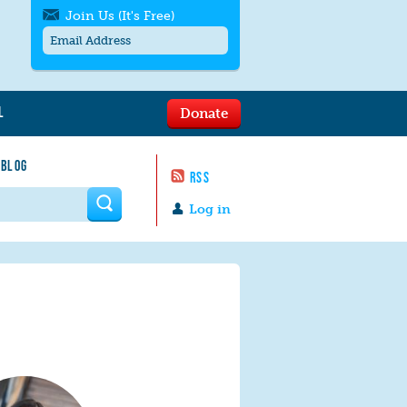
Join Us (It's Free)
L
Donate
Get SMS/text alerts
Text alerts by Moms Rising. 4
 BLOG
messages/month. Msg & Data Rates May
RSS
Apply. Text
STOP
to quit. For help text
HELP
 form
or
contact us
.
Log in