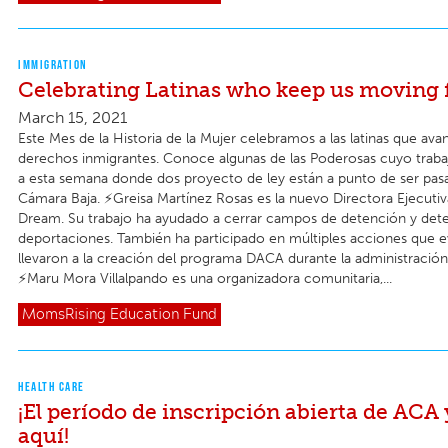
IMMIGRATION
Celebrating Latinas who keep us moving
March 15, 2021
Este Mes de la Historia de la Mujer celebramos a las latinas que ava
derechos inmigrantes. Conoce algunas de las Poderosas cuyo trabaj
a esta semana donde dos proyecto de ley están a punto de ser pas
Cámara Baja. ⚡Greisa Martínez Rosas es la nuevo Directora Ejecuti
Dream. Su trabajo ha ayudado a cerrar campos de detención y det
deportaciones. También ha participado en múltiples acciones que 
llevaron a la creación del programa DACA durante la administraci
⚡️Maru Mora Villalpando es una organizadora comunitaria,...
MomsRising
Education Fund
HEALTH CARE
¡El período de inscripción abierta de ACA 
aquí!