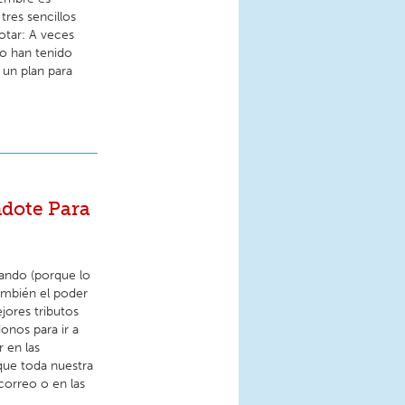
res sencillos
votar: A veces
no han tenido
 un plan para
ndote Para
rando (porque lo
ambién el poder
ores tributos
onos para ir a
 en las
que toda nuestra
correo o en las