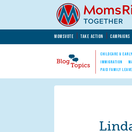
Skip to main content
Skip to main content
MOMSVOTE
TAKE ACTION
CAMPAIGNS
MomsRising.org
CHILDCARE & EARL
IMMIGRATION
M
PAID FAMILY LEAV
Blog Topics
Nav
Lind