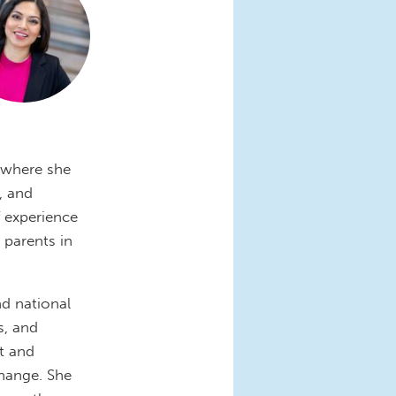
 where she
, and
 experience
 parents in
nd national
s, and
t and
hange. She