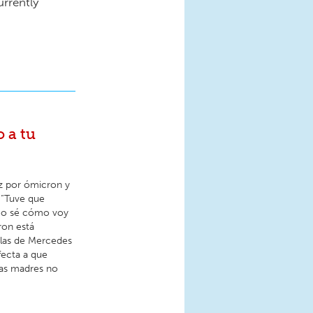
rrently
 a tu
ez por ómicron y
 “Tuve que
 No sé cómo voy
ron está
 las de Mercedes
fecta a que
as madres no