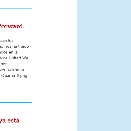
 forward
nzan los
o nos ha traído
ados en la
va de United We
ener
eventualmente
ón Obama. 2.png ⠀
ya está