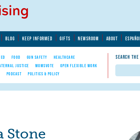
BLOG
KEEP INFORMED
GIFTS
NEWSROOM
ABOUT
ESPAÑO
SEARCH THE
YED
FOOD
GUN SAFETY
HEALTHCARE
ATERNAL JUSTICE
MOMSVOTE
OPEN FLEXIBLE WORK
Search
E
PODCAST
POLITICS & POLICY
a Stone