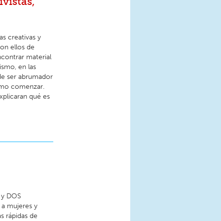
ivistas,
as creativas y
on ellos de
ncontrar material
ismo, en las
ede ser abrumador
cómo comenzar.
xplicaran qué es
a y DOS
 a mujeres y
s rápidas de