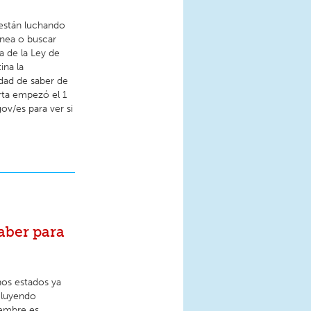
 están luchando
línea o buscar
a de la Ley de
ina la
idad de saber de
erta empezó el 1
ov/es para ver si
aber para
os estados ya
cluyendo
iembre es