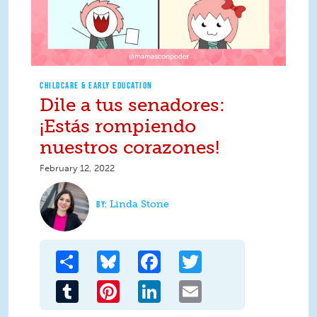
CHILDCARE & EARLY EDUCATION
Dile a tus senadores:
¡Estás rompiendo
nuestros corazones!
February 12, 2022
Linda Stone
Share
Bluesky
Facebook
Twitter
Tumblr
Pinterest
LinkedIn
Email