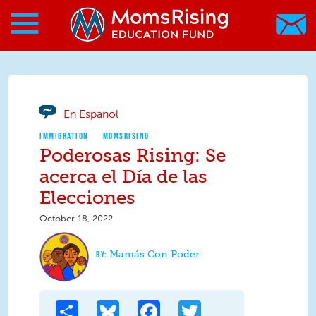
Search form
Skip to main content
Skip to main content
MomsRising.org
En Espanol
IMMIGRATION
MOMSRISING
Poderosas Rising: Se
acerca el Día de las
Elecciones
October 18, 2022
Mamás Con Poder
Share
Bluesky
Facebook
Twitter