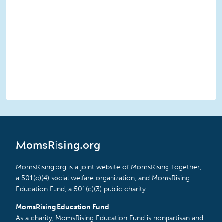
MomsRising.org
MomsRising.org is a joint website of MomsRising Together,
a 501(c)(4) social welfare organization, and MomsRising
Education Fund, a 501(c)(3) public charity.
MomsRising Education Fund
As a charity, MomsRising Education Fund is nonpartisan and