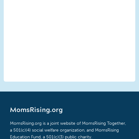
MomsRising.org
MomsRising.org is a joint website of MomsRising Together,
a 501(c)(4) social welfare organization, and MomsRising
Education Fund, a 501(c)(3) public charity.