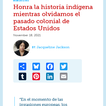
MOMSRISING
Honra la historia indígena
mientras olvidamos el
pasado colonial de
Estados Unidos
November 18, 2021
Jacqueline Jackson
Share
Bluesky
Facebook
Twitter
Tumblr
Pinterest
LinkedIn
Email
“En el momento de las
invasiones europeas, los