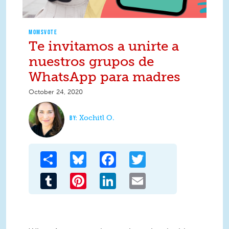
MOMSVOTE
Te invitamos a unirte a
nuestros grupos de
WhatsApp para madres
October 24, 2020
Xochitl O.
Share
Bluesky
Facebook
Twitter
Tumblr
Pinterest
LinkedIn
Email