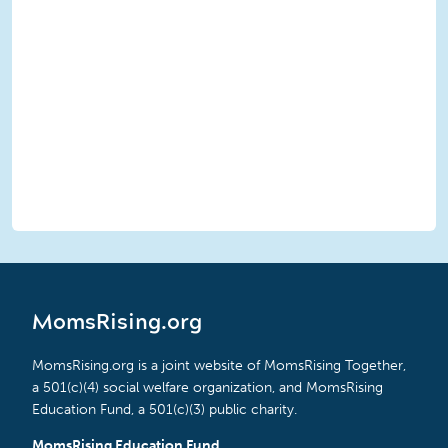
MomsRising.org
MomsRising.org is a joint website of MomsRising Together,
a 501(c)(4) social welfare organization, and MomsRising
Education Fund, a 501(c)(3) public charity.
MomsRising Education Fund