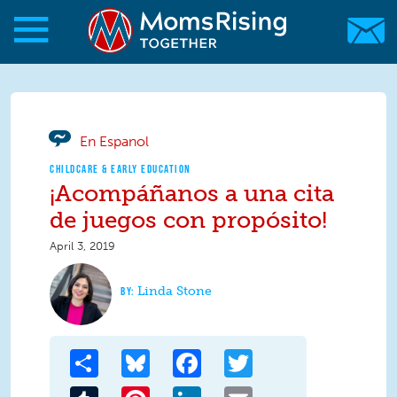
Skip to main content
Skip to main content
MomsRising.org
En Espanol
CHILDCARE & EARLY EDUCATION
¡Acompáñanos a una cita
de juegos con propósito!
April 3, 2019
Linda Stone
Share
Bluesky
Facebook
Twitter
Tumblr
Pinterest
LinkedIn
Email