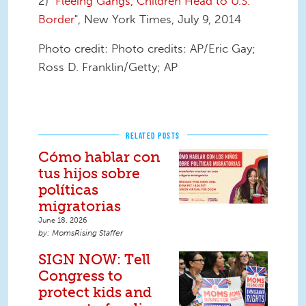
2) "
Fleeing Gangs, Children Head to U.S.
Border
", New York Times, July 9, 2014
Photo credit: Photo credits: AP/Eric Gay;
Ross D. Franklin/Getty; AP
RELATED POSTS
Cómo hablar con
tus hijos sobre
políticas
migratorias
June 18, 2026
MomsRising Staffer
SIGN NOW: Tell
Congress to
protect kids and