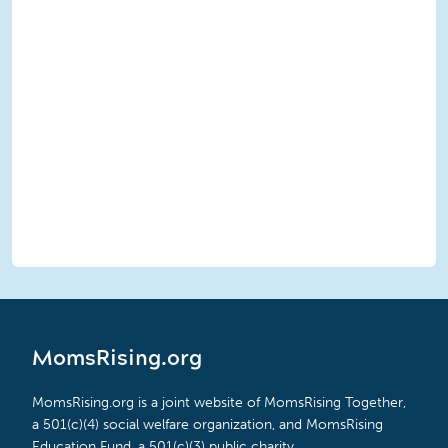
MomsRising.org
MomsRising.org is a joint website of MomsRising Together,
a 501(c)(4) social welfare organization, and MomsRising
Education Fund, a 501(c)(3) public charity.