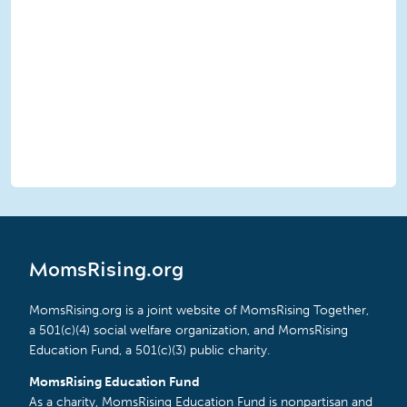
MomsRising.org
MomsRising.org is a joint website of MomsRising Together,
a 501(c)(4) social welfare organization, and MomsRising
Education Fund, a 501(c)(3) public charity.
MomsRising Education Fund
As a charity, MomsRising Education Fund is nonpartisan and