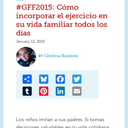
#GFF2015: Cómo
incorporar el ejercicio en
su vida familiar todos los
días
January 12, 2015
Cristina Ramirez
Share
Bluesky
Facebook
Twitter
Tumblr
Pinterest
LinkedIn
Email
Los niños imitan a sus padres. Si tomas
decisiones saludables en tu vida cotidiana,