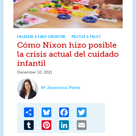
CHILDCARE & EARLY EDUCATION
POLITICS & POLICY
Cómo Nixon hizo posible
la crisis actual del cuidado
infantil
December 10, 2021
Jeannina Perez
Share
Bluesky
Facebook
Twitter
Tumblr
Pinterest
LinkedIn
Email