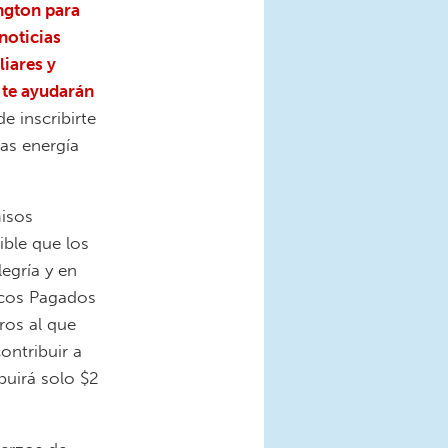
ngton para
noticias
liares y
 te ayudarán
e inscribirte
as energía
misos
ble que los
egría y en
icos Pagados
ros al que
ntribuir a
buirá solo $2