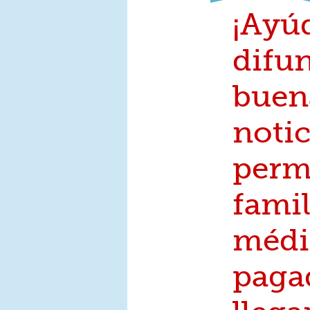
¡Ayú
difun
buen
notic
perm
famil
médi
paga