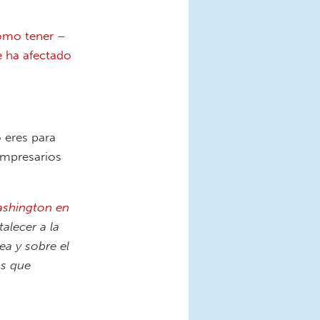
ómo tener –
e ha afectado
 eres para
empresarios
ashington en
alecer a la
a y sobre el
as que