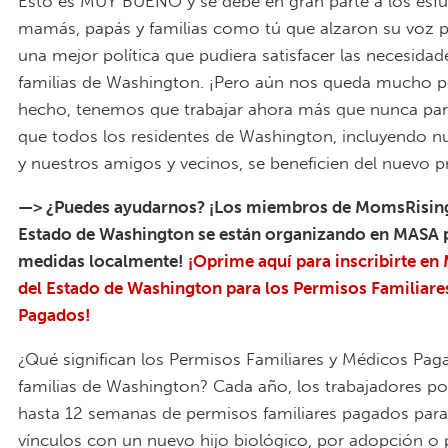
Esto es MUY BUENO y se debe en gran parte a los esf
mamás, papás y familias como tú que alzaron su voz pa
una mejor política que pudiera satisfacer las necesidad
familias de Washington. ¡Pero aún nos queda mucho p
hecho, tenemos que trabajar ahora más que nunca par
que todos los residentes de Washington, incluyendo nu
y nuestros amigos y vecinos, se beneficien del nuevo 
—> ¿Puedes ayudarnos? ¡Los miembros de MomsRising
Estado de Washington se están organizando en MASA 
medidas localmente!
¡Oprime aquí para inscribirte e
del Estado de Washington para los Permisos Familiare
P
agados!
¿Qué significan los Permisos Familiares y Médicos Pag
familias de Washington? Cada año, los trabajadores p
hasta 12 semanas de permisos familiares pagados para
vínculos con un nuevo hijo biológico, por adopción o