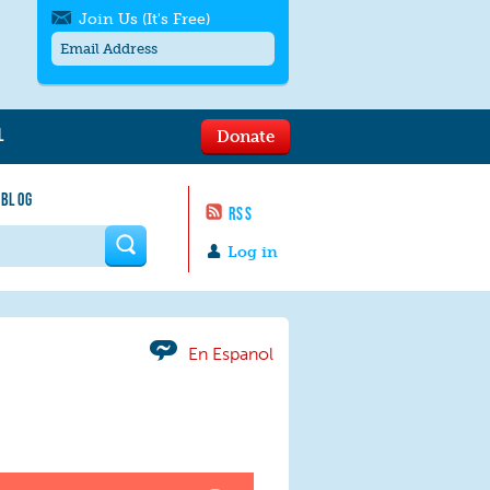
Join Us (It's Free)
L
Donate
Get SMS/text alerts
Text alerts by Moms Rising. 4
 BLOG
messages/month. Msg & Data Rates May
RSS
Apply. Text
STOP
to quit. For help text
HELP
 form
or
contact us
.
Log in
En Espanol