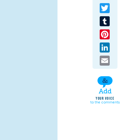
Twitter
Tumblr
Pinterest
LinkedIn
Email
Add
YOUR VOICE
to the comments