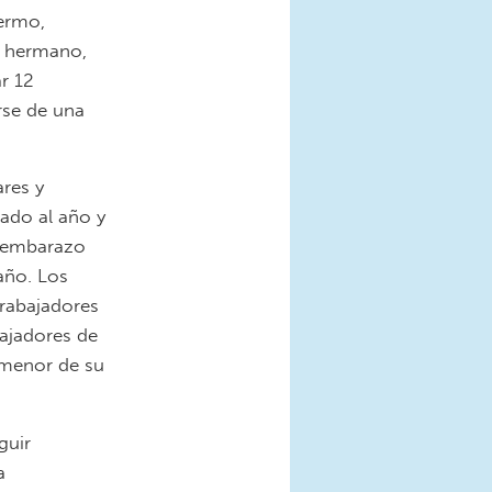
fermo,
, hermano,
r 12
se de una
res y
ado al año y
l embarazo
año. Los
trabajadores
bajadores de
 menor de su
guir
a