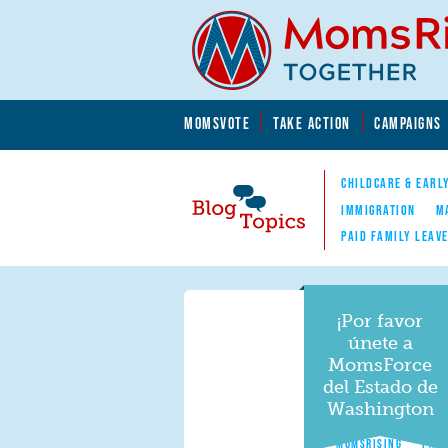
Skip to main content
Skip to main content
MOMSVOTE
TAKE ACTION
CAMPAIGNS
MomsRising.org
CHILDCARE & EARL
IMMIGRATION
M
PAID FAMILY LEAV
Blog Topics
Nav
¡Por favor
únete a
MomsForce
del Estado de
Washington
MOMSRISING
PAID