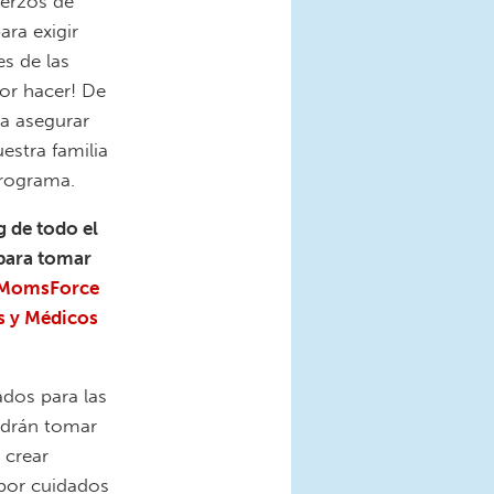
uerzos de
ra exigir
es de las
or hacer! De
a asegurar
estra familia
programa.
 de todo el
para tomar
n MomsForce
s y Médicos
ados para las
odrán tomar
 crear
 por cuidados