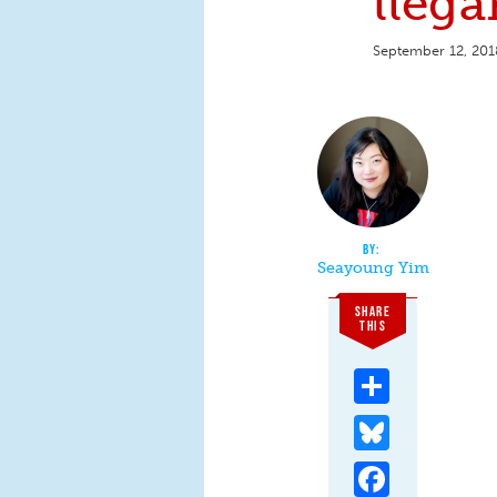
lleg
September 12, 201
Seayoung Yim
SHARE
THIS
Share
Bluesky
Facebook