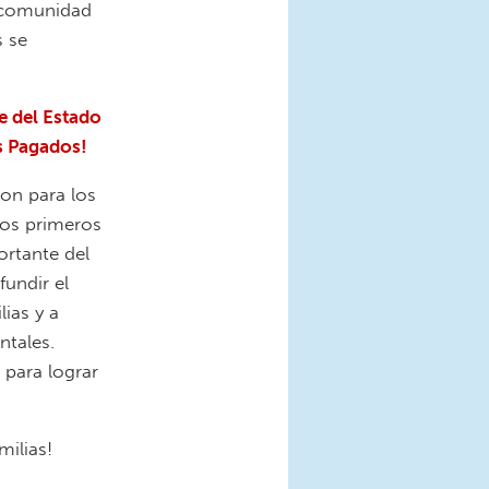
u comunidad
s se
e del Estado
s Pagados!
on para los
los primeros
ortante del
fundir el
ias y a
tales.
para lograr
ilias!