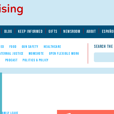
BLOG
KEEP INFORMED
GIFTS
NEWSROOM
ABOUT
ESPAÑO
SEARCH THE
YED
FOOD
GUN SAFETY
HEALTHCARE
ATERNAL JUSTICE
MOMSVOTE
OPEN FLEXIBLE WORK
Search
E
PODCAST
POLITICS & POLICY
 FAMILY LEAVE