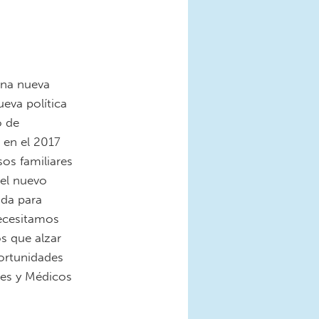
Una nueva
eva política
o de
en el 2017
sos familiares
el nuevo
uda para
necesitamos
s que alzar
ortunidades
res y Médicos