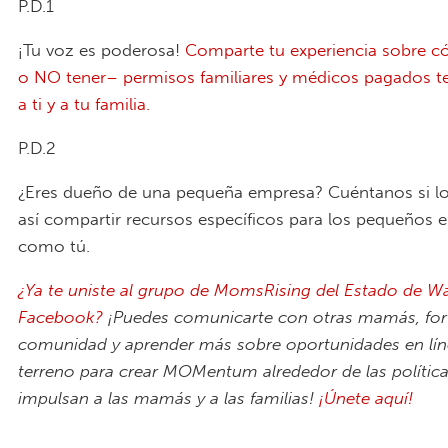
P.D.1
¡Tu voz es poderosa!
Comparte tu experiencia sobre c
o NO tener– permisos familiares y médicos pagados t
a ti y a tu familia.
P.D.2
¿Eres dueño de una pequeña empresa? Cuéntanos si lo
así compartir recursos específicos para los pequeños 
como tú.
¿Ya te uniste al grupo de
MomsRising del Estado de W
Facebook
?
¡Puedes comunicarte con otras mamás, fort
comunidad y aprender más sobre oportunidades en líne
terreno para crear MOMentum alrededor de las polític
impulsan a las mamás y a las familias!
¡Únete aquí!