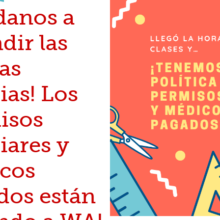
danos a
dir las
as
ias! Los
isos
iares y
cos
dos están